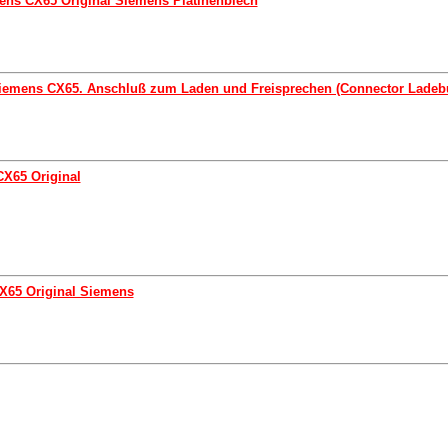
ns CX65 Original Siemens Platinenblech
Siemens CX65. Anschluß zum Laden und Freisprechen (Connector Lade
X65 Original
65 Original Siemens